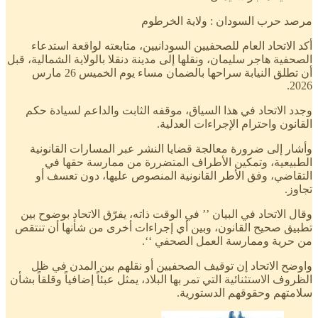
مرصد حرب السودان : ولاية الخرطوم
​أكد الاتحاد العام للصحفيين السودانيين، متابعته لواقعة استدعاء
الصحفية هاجر سليمان، ونقلها إلى مدينة دنقلا بالولاية الشمالية، قبل
أن تطلق النيابة سراحها بالضمان مساء يوم الخميس 26 مارس
2026.
​وجدد الاتحاد في هذا السياق، موقفه الثابت والداعم لسيادة حكم
القانون واحترام الإجراءات العدلية.
وأشار إلى ضرورة معالجة قضايا النشر عبر المسارات القانونية
الطبيعية، وتمكين الأطراف المتضررة من ممارسة حقها في
التقاضي، وفق الأطر القانونية المنصوص عليها، دون تعسف أو
تجاوز.
​وقال الاتحاد في البيان ’’ في الوقت ذاته، يفرّق الاتحاد بوضوح بين
تطبيق صحيح القانون، وبين أي إجراءات أخرى من شأنها أن تنتقص
من حرية وممارسة العمل الصحفي ‘‘.
واوضح الاتحاد إن توقيف الصحفيين أو نقلهم بين المدن في ظل
الظروف الاستثنائية التي تمر بها البلاد، يمثل عبئاً إضافياً وقلقاً بشأن
سلامتهم وحقوقهم الدستورية.