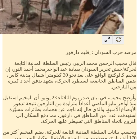
مرصد حرب السودان : إقليم دارفور
قال مجيب الرحمن محمد الزبير، رئيس السلطة المدنية التابعة
لحركة/جيش تحرير السودان بقيادة عبد الواحد محمد أحمد النور، إن
مخيم كالوكتنج الواقع على بعد نحو 30 كيلومتراً شمال مدينة كاس،
ضمن المناطق الخاضعة لسيطرة الحركة، يشهد تدفق أعداد كبيرة
من النازحين.
وأوضح مجيب، في بيان صدر يوم الثلاثاء 23 يونيو، أن المخيم استقبل
منذ أواخر مايو الماضي أعداداً متزايدة من النازحين نتيجة تدهور
الأوضاع الأمنية، والذي قال إنه ناجم عن هجمات بطائرات مسيّرة
استهدفت عدداً من المناطق في دارفور، مما دفع السكان إلى
النزوح باتجاه المناطق التي تسيطر عليها الحركة.
وبحسب بيانات السلطة المدنية التابعة للحركة، يضم المخيم أكثر من
170 ألف نازح، معظمهم من النساء والأطفال وكبار السن، ممن