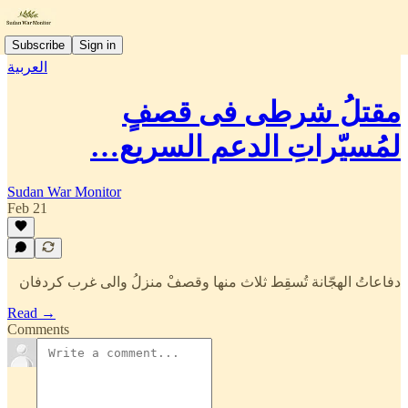
Subscribe
Sign in
العربية
مقتلُ شرطى فى قصفٍ
لمُسيّراتِ الدعم السريع…
Sudan War Monitor
Feb 21
دفاعاتُ الهجّانة تُسقِط ثلاث منها وقصفْ منزلُ والى غرب كردفان
Read →
Comments