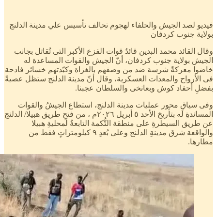
فيديو لصد الجيش والحلفاء لهجوم تحالف تأسيس علي مدينة الدلنج
بولاية جنوب كردفان
وقال القائد محمد البدين قائدُ قوات الفزع الأكبر التى تُقاتل بجانب
الجيش بولاية جنوب كردفان، أنّ الجيش والقوات المساعدة له
خاضوا معركةً شرسة ضد من وصفهم بالغزاة وكبّدتهم خسائر فادحة
فى الأرواح والمعدات العسكرية، وقال أنّ مدينة الدلنج ستظل عصيةً
بفضلِ أحفاد كوش وبعانخى والسلطان عجبنا.
وفى سياقِ محور عمليات مدينة الدلنج، استطاع الجيشُ والقوات
المساندةِ له بتأريخ الأحد ٥ أبريل ٢٠٢٦م ، من فتحِ طريق هبيلا/ الدلنج
عن طريق السيطرةِ على منطقة التُّكمة التابعةُ لمحليةِ هبيلا
والواقعة شرق مدينةِ الدلنج وعلى بُعدِ ٩ كيلومتراتٍ فقط من
مطارها.