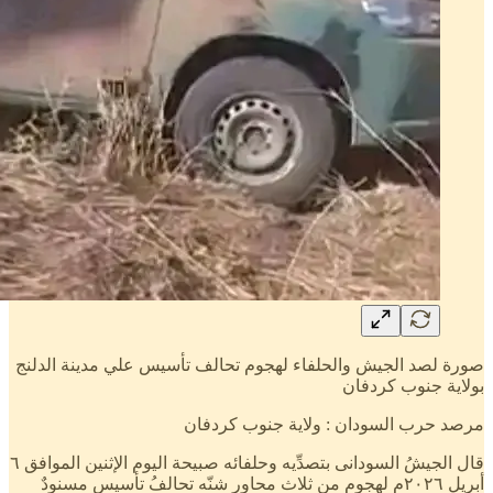
صورة لصد الجيش والحلفاء لهجوم تحالف تأسيس علي مدينة الدلنج
بولاية جنوب كردفان
مرصد حرب السودان : ولاية جنوب كردفان
قال الجيشُ السودانى بتصدِّيه وحلفائه صبيحة اليوم الإثنين الموافق ٦
أبريل ٢٠٢٦م لهجومٍ من ثلاث محاور شنّه تحالفُ تأسيس مسنودٌ