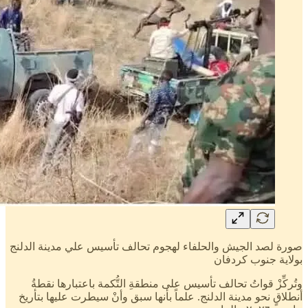
صورة لصد الجيش والحلفاء لهجوم تحالف تأسيس علي مدينة الدلنج
بولاية جنوب كردفان
وتُركِّزْ قواتُ تحالف تأسيس على منطقةِ التُّكمة باعتبارها نقطةُ
أنطلاقٍ نحو مدينة الدلنج. علماً بأنها سبق وأنْ سيطرت عليها بتأريخ