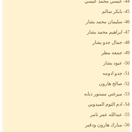
44- عيسي محمد عيسي
45- بابكر سالم
46- سليمان محمد بشار
47- ابراهيم محمد بشار
48- جمال جدو بشار
49- جمعه مطر
50- عبود بشار
51- جدو ادومه
52- صالح هارون
53- ميرغني مستور دبابه
54- ادم التوم الميدوبي
55- عبدالله عمر تامر
56- مبارك هارون ودقير