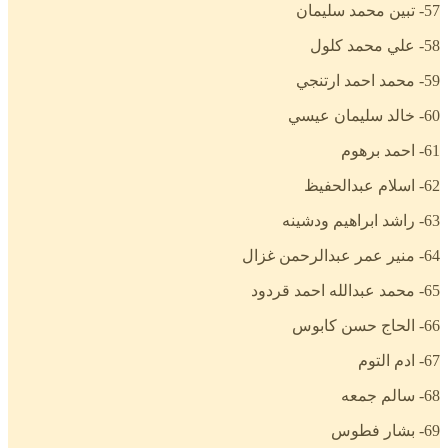
57- تبين محمد سليمان
58- علي محمد كلول
59- محمد احمد ارتنجي
60- خالد سليمان عيسي
61- احمد برهوم
62- اسلام عبدالحفيظ
63- راشد ابراهيم ودشينه
64- منير عمر عبدالرحمن غزال
65- محمد عبدالله احمد قردود
66- الحاج حسن كابوس
67- ادم التوم
68- سالم جمعه
69- بشار فطوس