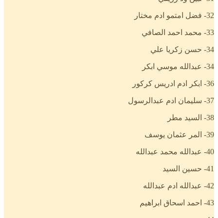
32- فضل امتمو ادم مختار
33- محمد احمد الصافي
34- حسن زكريا علي
34- عبدالله موسي ابكر
36- ابكر ادم ادريس كركور
37- سليمان ادم عبدالرسول
38- السيد مطر
39- المر عثمان يوسف
40- عبدالله محمد عبدالله
41- حسين السيد
42- عبدالله ادم عبدالله
43- احمد اسحاق ابراهيم