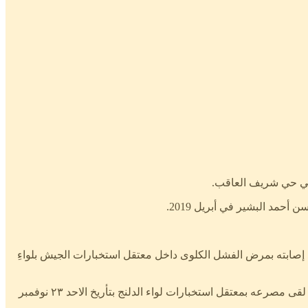
اقعةُ شمال مدينة الدلنج، مصرعه يوم الإثنين ١٧ ديسمبر ٢٠٢٥م، بعد إصابته بمرض الفشل الكلوى داخل معتقل استخبارات الجيش بلواءِ
وبتاريخ أبريل ٢٠٢٥م الماضى، قامت استخبارات لواء الدلنج ٥٤ باعتقال الأستاذ الإمام الضاى رفقة ابن عمه الأستاذ ترتور الضى الضاى والذى لقى مصرعه بمعتقل استخبارات لواء الدلنج بتأريخ الاحد ٢٣ نوفمبر