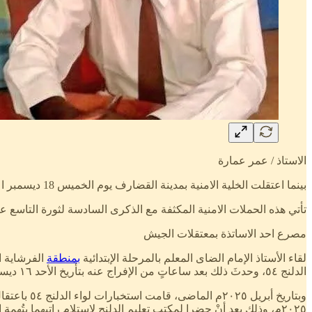
الاستاذ / عمر عمارة
بينما اعتقلت الخلية الامنية بمدينة القضارف يوم الخميس 18 ديسمبر اعتقال وجدي خليفة محمد الحسن، و اقتادوه بالقوة الجبرية من منزله في حي شريف العاقب.
تأتي هذه الحملات الامنية المكثفة مع الذكرى السادسة لثورة التاسع عشر من ديسمبر 2018، التي أطاحت بنظام حكم الرئيس السابق عمر ح
مصرع احد الاساتذة بمعتقلات الجيش
لقاء الأستاذ الإمام الضاى المعلم بالمرحلة الإبتدائية
بمنطقة
الدلنج ٥٤، وحدثَ ذلك بعد ساعاتٍ من الإفراج عنه بتأريخ الأحد ١٦ ديسمبر ٢٠٢٥م بعد تفاقم حالته الصحية.
٢٠٢٥م، وذلك بعد أنْ حضرا لمكتب تعليم الدلنج لاستلام راتبهما بتُهمةِ التعاون والانتماء لقوات الدعم السريع.