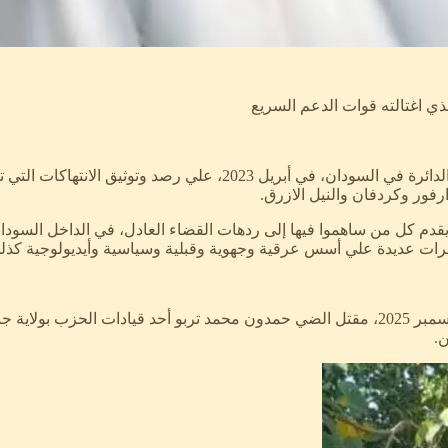
 اغتالته قوات الدعم السريع
يعمل مرصد حرب السودان ’’ سودان وور مونيتور ‘‘ منذ بداية الحرب الدائ
رفور وكردفان والنيل الازرق.
دم كل من ساهموا فيها إلى ردهات القضاء العادل، في الداخل السوداني 
 مرات عديدة علي أسس عرقية وجهوية وقبلية وسياسية وأيديولوجية كذل
في بيان صدر يوم الاثنين 9 ديسمبر 2025، مقتل الضي حمدون محمد تربو أحد قياد
ن.